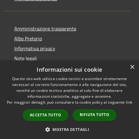
Amministrazione trasparente
Albo Pretorio
Informativa privacy
Note legali
×
Dichiarazione di accessibilità
Informazioni sui cookie
Questo sito web utilizza cookie tecnici e assimilati strettamente
necessari al corretto funzionamento e alla navigazione del sito,
nonché un cookie tecnico analitico al solo fine di elaborare
informazioni statistiche, aggregate e anonime.
RSS
Copyright © 2021 • Città
Per maggiori dettagli, può consultare la cookie policy al seguente
link
Accessibilità
di San Benedetto Po •
Privacy
Powered by
Municipium
•
RIFIUTA TUTTO
ACCETTA TUTTO
Cookie
Accesso redazione
Mappa del sito
MOSTRA DETTAGLI