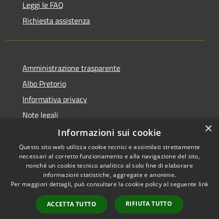
Leggi le FAQ
Richiesta assistenza
Amministrazione trasparente
Albo Pretorio
Informativa privacy
Note legali
×
Dichiarazione di accessibilità
Informazioni sui cookie
Questo sito web utilizza cookie tecnici e assimilati strettamente
necessari al corretto funzionamento e alla navigazione del sito,
nonché un cookie tecnico analitico al solo fine di elaborare
informazioni statistiche, aggregate e anonime.
RSS
Copyright © 2021 • Città
Per maggiori dettagli, può consultare la cookie policy al seguente
link
Accessibilità
di San Benedetto Po •
Privacy
Powered by
Municipium
•
RIFIUTA TUTTO
ACCETTA TUTTO
Cookie
Accesso redazione