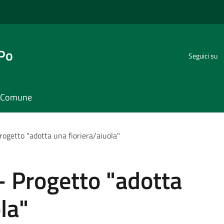
 Po
Seguici su
il Comune
rogetto "adotta una fioriera/aiuola"
- Progetto "adotta
la"