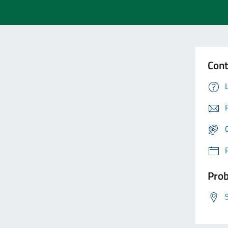
Cont
Prob