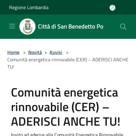
Salta al contenuto principale
Regione Lombardia
Città di San Benedetto Po
Home
>
Novità
>
Avvisi
>
Comunità energetica rinnovabile (CER) – ADERISCI ANCHE
TU!
Comunità energetica
rinnovabile (CER) –
ADERISCI ANCHE TU!
Invito ad aderire alla Comunità Energetica Rinnovabile