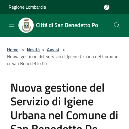
Salta al contenuto principale
Regione Lombardia
Città di San Benedetto Po
Home
>
Novità
>
Avvisi
>
Nuova gestione del Servizio di Igiene Urbana nel Comune
di San Benedetto Po
Nuova gestione del
Servizio di Igiene
Urbana nel Comune di
San Benedetto Po