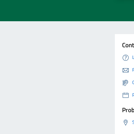
Cont
Prob