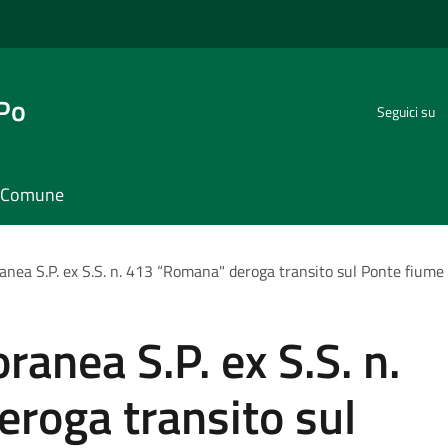
 Po
Seguici su
il Comune
nea S.P. ex S.S. n. 413 “Romana" deroga transito sul Ponte fiume 
anea S.P. ex S.S. n.
roga transito sul