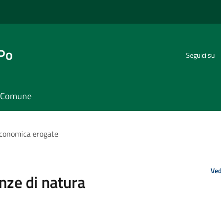
 Po
Seguici su
il Comune
economica erogate
Ved
nze di natura