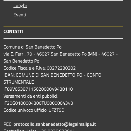
Luoghi
Eventi
CONTATTI
Comune di San Benedetto Po
via E. Ferri, 79 - 46027 San Benedetto Po (MN) - 46027 -
San Benedetto Po
Codice Fiscale e P.Iva: 00272230202
IBAN: COMUNE DI SAN BENEDETTO PO - CONTO
STRUMENTALE
IT89V0538711502000049438110
Versamenti da enti pubblici:
IT20G0100004306TU0000004343
Codice univoco ufficio: UFZT5D
PEC:
protocollo.sanbenedetto@legalmailpa.it
Centralino Unico: +39 0376.623011