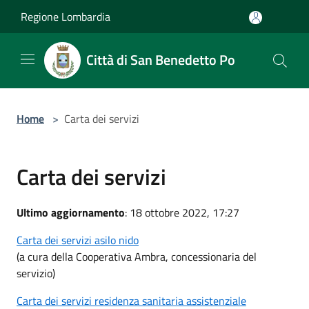
Salta al contenuto principale
Regione Lombardia
Città di San Benedetto Po
Home
>
Carta dei servizi
Carta dei servizi
Ultimo aggiornamento
: 18 ottobre 2022, 17:27
Carta dei servizi asilo nido
(a cura della Cooperativa Ambra, concessionaria del
servizio)
Carta dei servizi residenza sanitaria assistenziale