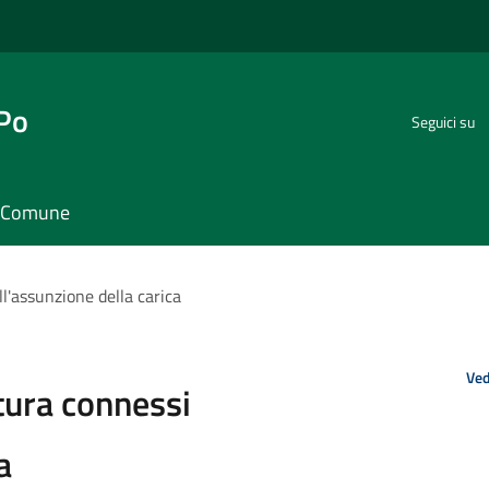
 Po
Seguici su
il Comune
l'assunzione della carica
Ved
tura connessi
a