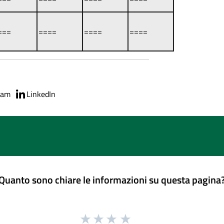
===
====
====
====
ram
LinkedIn
Quanto sono chiare le informazioni su questa pagina