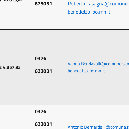
623031
Roberto.Lasagna@comune.
benedetto-po.mn.it
0376
Vanna.Bondavalli@comune.sa
€ 4.857,93
623031
benedetto-po.mn.it
0376
623031
Antonio.Bernardelli@comune.