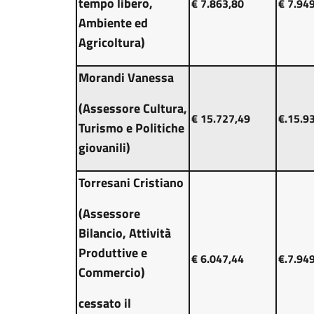
tempo libero,
€ 7.863,80
€ 7.94
Ambiente ed
Agricoltura)
Morandi Vanessa
(Assessore Cultura,
€ 15.727,49
€.15.9
Turismo e Politiche
giovanili)
Torresani Cristiano
(Assessore
Bilancio, Attività
Produttive e
€ 6.047,44
€.7.94
Commercio)
cessato il