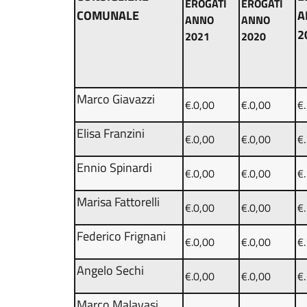
EROGATI
EROGATI
COMUNALE
A
ANNO
ANNO
2
2021
2020
Marco Giavazzi
€.0,00
€.0,00
€
Elisa Franzini
€.0,00
€.0,00
€
Ennio Spinardi
€.0,00
€.0,00
€
Marisa Fattorelli
€.0,00
€.0,00
€
Federico Frignani
€.0,00
€.0,00
€
Angelo Sechi
€.0,00
€.0,00
€
Marco Malavasi