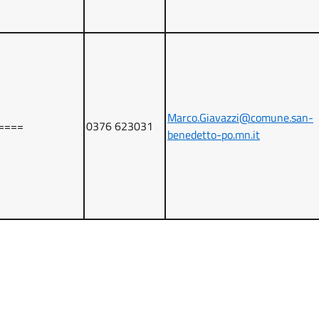
Marco.Giavazzi@comune.san-
====
0376 623031
benedetto-po.mn.it