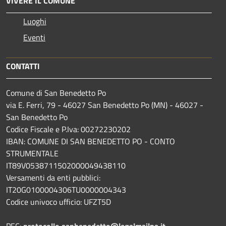
VIVERE IL COMUNE
Luoghi
Eventi
CONTATTI
Comune di San Benedetto Po
via E. Ferri, 79 - 46027 San Benedetto Po (MN) - 46027 -
San Benedetto Po
Codice Fiscale e P.Iva: 00272230202
IBAN: COMUNE DI SAN BENEDETTO PO - CONTO
STRUMENTALE
IT89V0538711502000049438110
Versamenti da enti pubblici:
IT20G0100004306TU0000004343
Codice univoco ufficio: UFZT5D
PEC:
protocollo.sanbenedetto@legalmailpa.it