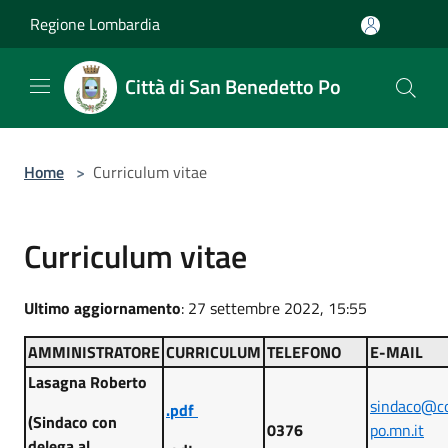
Salta al contenuto principale
Regione Lombardia
Città di San Benedetto Po
Home
>
Curriculum vitae
Curriculum vitae
Ultimo aggiornamento
: 27 settembre 2022, 15:55
AMMINISTRATORE
CURRICULUM
TELEFONO
E-MAIL
Lasagna Roberto
sindaco@c
.
pdf
(Sindaco con
0376
po.mn.it
delega al