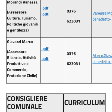
Morandi Vanessa
.pdf
0376
(Assessore
Vanessa.M
.odt
Cultura, Turismo,
benedetto-
623031
Politiche giovanili
e gentilezza)
Giavazzi Marco
.
pdf
(Assessore
0376
Marco.Gia
Bilancio, Attività
.odt
benedetto-
Produttive e
623031
Commercio,
Protezione Civile)
CONSIGLIERE
CURRICULUM
COMUNALE