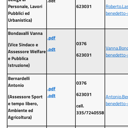
.odt
Personale, Lavori
623031
Roberto.L
Pubblici ed
benedetto-
Urbanistica)
Bondavalli Vanna
.pdf
0376
(Vice Sindaco e
Vanna.Bon
.odt
Assessore Welfare
623031
benedetto-
e Pubblica
Istruzione)
Bernardelli
0376
Antonio
.pdf
623031
.odt
(Assessore Sport
Antonio.Be
e tempo libero,
benedetto-
cell.
Ambiente ed
335/7240558
Agricoltura)