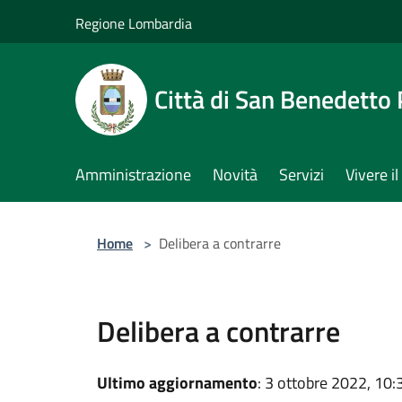
Salta al contenuto principale
Regione Lombardia
Città di San Benedetto
Amministrazione
Novità
Servizi
Vivere 
Home
>
Delibera a contrarre
Delibera a contrarre
Ultimo aggiornamento
: 3 ottobre 2022, 10: