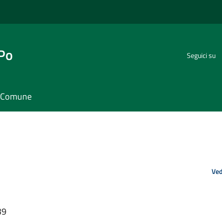
 Po
Seguici su
il Comune
Ved
39