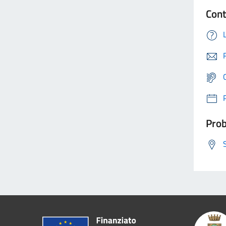
Cont
Prob