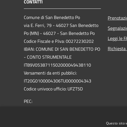
CONTATTI
Comune di San Benedetto Po
Prenotaz
via E. Ferri, 79 - 46027 San Benedetto
Segnalazi
Po (MN) - 46027 - San Benedetto Po
Leggi le 
Codice Fiscale e P.Iva: 00272230202
Richiesta
IBAN: COMUNE DI SAN BENEDETTO PO
- CONTO STRUMENTALE
IT89V0538711502000049438110
Versamenti da enti pubblici:
IT20G0100004306TU0000004343
Codice univoco ufficio: UFZT5D
PEC:
protocollo.sanbenedetto@legalmailpa.it
Centralino Unico: +39 0376.623011
Questo sito 