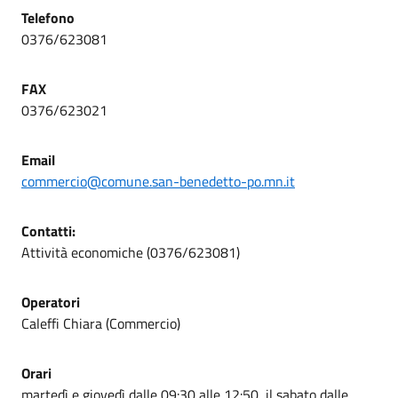
Telefono
0376/623081
FAX
0376/623021
Email
commercio@comune.san-benedetto-po.mn.it
Contatti:
Attività economiche (0376/623081)
Operatori
Caleffi Chiara (Commercio)
Orari
martedì e giovedì dalle 09:30 alle 12:50, il sabato dalle