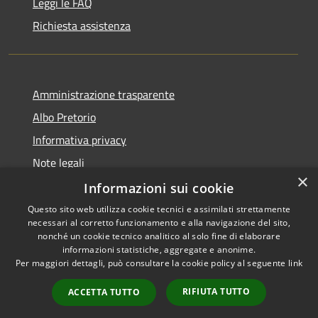
Leggi le FAQ
Richiesta assistenza
Amministrazione trasparente
Albo Pretorio
Informativa privacy
Note legali
×
Dichiarazione di accessibilità
Informazioni sui cookie
Questo sito web utilizza cookie tecnici e assimilati strettamente
necessari al corretto funzionamento e alla navigazione del sito,
nonché un cookie tecnico analitico al solo fine di elaborare
informazioni statistiche, aggregate e anonime.
RSS
Copyright © 2021 • Città
Per maggiori dettagli, può consultare la cookie policy al seguente
link
Accessibilità
di San Benedetto Po •
Privacy
Powered by
Municipium
•
RIFIUTA TUTTO
ACCETTA TUTTO
Cookie
Accesso redazione