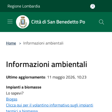
Salta al contenuto principale
Regione Lombardia
Città di San Benedetto Po
Home
>
Informazioni ambientali
Informazioni ambientali
Ultimo aggiornamento
: 11 maggio 2026, 10:23
Impianti a biomasse
Lo sapevi?
Biogas
Clicca qui per il volantino informativo sugli impianti
termici a biomassa