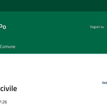
 Po
Seguici su
il Comune
Ved
civile
7:26