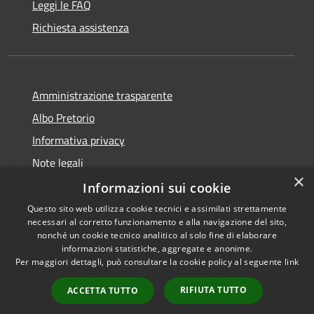
Leggi le FAQ
Richiesta assistenza
Amministrazione trasparente
Albo Pretorio
Informativa privacy
Note legali
×
Dichiarazione di accessibilità
Informazioni sui cookie
Questo sito web utilizza cookie tecnici e assimilati strettamente
necessari al corretto funzionamento e alla navigazione del sito,
nonché un cookie tecnico analitico al solo fine di elaborare
informazioni statistiche, aggregate e anonime.
RSS
Copyright © 2021 • Città
Per maggiori dettagli, può consultare la cookie policy al seguente
link
Accessibilità
di San Benedetto Po •
Privacy
Powered by
Municipium
•
RIFIUTA TUTTO
ACCETTA TUTTO
Cookie
Accesso redazione