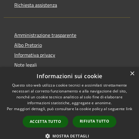
Richiesta assistenza
Amministrazione trasparente
Albo Pretorio
Informativa privacy
Note legali
×
Dichiarazione di accessibilità
Informazioni sui cookie
Questo sito web utilizza cookie tecnici e assimilati strettamente
necessari al corretto funzionamento e alla navigazione del sito,
nonché un cookie tecnico analitico al solo fine di elaborare
informazioni statistiche, aggregate e anonime.
RSS
Copyright © 2021 • Città
Per maggiori dettagli, può consultare la cookie policy al seguente
link
Accessibilità
di San Benedetto Po •
Privacy
Powered by
Municipium
•
RIFIUTA TUTTO
ACCETTA TUTTO
Cookie
Accesso redazione
Mappa del sito
MOSTRA DETTAGLI