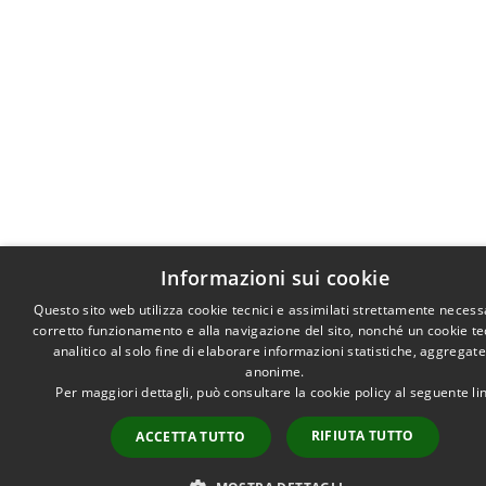
Informazioni sui cookie
Questo sito web utilizza cookie tecnici e assimilati strettamente necessa
corretto funzionamento e alla navigazione del sito, nonché un cookie te
analitico al solo fine di elaborare informazioni statistiche, aggregate
anonime.
Per maggiori dettagli, può consultare la cookie policy al seguente
li
RIFIUTA TUTTO
ACCETTA TUTTO