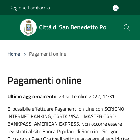
Salta al contenuto principale
Regione Lombardia
Città di San Benedetto Po
Home
>
Pagamenti online
Pagamenti online
Ultimo aggiornamento
: 29 settembre 2022, 11:31
E' possibile effettuare Pagamenti on Line con SCRIGNO
INTERNET BANKING, CARTA VISA - MASTER CARD,
BANKPASS, AMERICAN EXPRESS. Non occorre essere
registrati al sito Banca Popolare di Sondrio - Scrigno.
Cliccare su Pago Ora (vedi sotto) e accedere al servizio (se