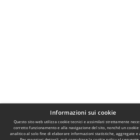
Informazioni sui cookie
Questo sito web utilizza cookie tecnici e assimilati strettamente nece
corretto funzionamento e alla navigazione del sito, nonché un cookie
analitico al solo fine di elaborare informazioni statistiche, aggregate 
Per maggiori dettagli, può consultare la cookie policy al seguente