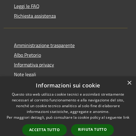
Leggi le FAQ
Richiesta assistenza
Amministrazione trasparente
Albo Pretorio
Informativa privacy
Note legali
×
Dichiarazione di accessibilità
Informazioni sui cookie
Questo sito web utilizza cookie tecnici e assimilati strettamente
necessari al corretto funzionamento e alla navigazione del sito,
nonché un cookie tecnico analitico al solo fine di elaborare
informazioni statistiche, aggregate e anonime.
RSS
Copyright © 2021 • Città
Per maggiori dettagli, può consultare la cookie policy al seguente
link
Accessibilità
di San Benedetto Po •
Privacy
Powered by
Municipium
•
RIFIUTA TUTTO
ACCETTA TUTTO