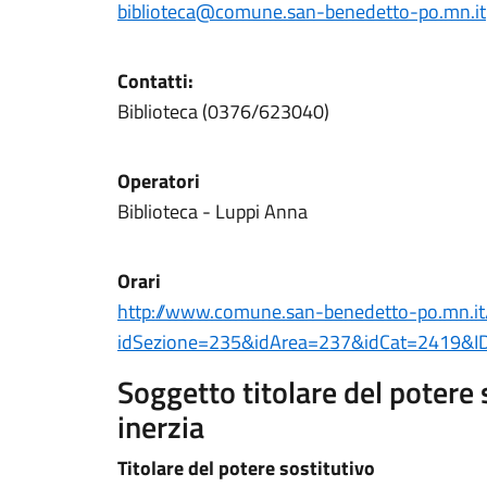
biblioteca@comune.san-benedetto-po.mn.it
Contatti:
Biblioteca (0376/623040)
Operatori
Biblioteca - Luppi Anna
Orari
http://www.comune.san-benedetto-po.mn.it
idSezione=235&idArea=237&idCat=2419&ID
Soggetto titolare del potere 
inerzia
Titolare del potere sostitutivo