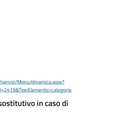
/servizi/Menu/dinamica.aspx?
=2419&TipoElemento=categoria
sostitutivo in caso di