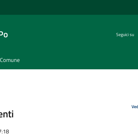
 Po
Seguici su
il Comune
Ved
enti
7:18