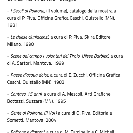
-
I Secoli di Polirone
, (II volume), catalogo della mostra a
cura di P. Piva, Officina Grafica Ceschi, Quistello (MN),
1981
-
Le chiese cluniacensi
, a cura di P. Piva, Skira Editore,
Milano, 1998
-
Scene dal campo I volontari del Tirolo, Ulisse Barbieri
, a cura
di A. Sartori, Mantova, 1999
-
Paese d’acqua dolce,
a cura di E. Zucchi, Officina Grafica
Ceschi, Quistello (MN), 1983
-
Contavo 15 anni,
a cura di A. Mescoli, Arti Grafiche
Bottazzi, Suzzara (MN), 1995
-
Gente di Polirone,
(II Vol.)
a cura di O. Piva, Editoriale
Sometti, Mantova, 2004
-
Polirone e dintorni,
a cura di M. Tuminello e C. Micheli,