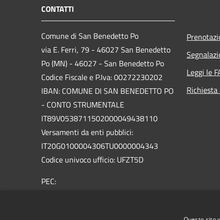
CONTATTI
Comune di San Benedetto Po
Prenotaz
via E. Ferri, 79 - 46027 San Benedetto
Segnalazi
Po (MN) - 46027 - San Benedetto Po
Leggi le 
Codice Fiscale e P.Iva: 00272230202
Richiesta
IBAN: COMUNE DI SAN BENEDETTO PO
- CONTO STRUMENTALE
IT89V0538711502000049438110
Versamenti da enti pubblici:
IT20G0100004306TU0000004343
Codice univoco ufficio: UFZT5D
PEC:
protocollo.sanbenedetto@legalmailpa.it
Centralino Unico: +39 0376.623011
Questo sito 