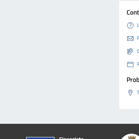
Cont
Prob