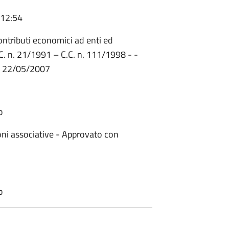
 12:54
ntributi economici ad enti ed
C. n. 21/1991 – C.C. n. 111/1998 - -
el 22/05/2007
b
oni associative - Approvato con
b