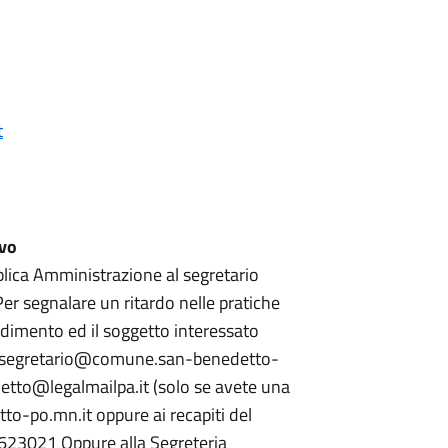
t
ivo
bblica Amministrazione al segretario
 Per segnalare un ritardo nelle pratiche
cedimento ed il soggetto interessato
iti: segretario@comune.san-benedetto-
etto@legalmailpa.it (solo se avete una
-po.mn.it oppure ai recapiti del
23021 Oppure alla Segreteria