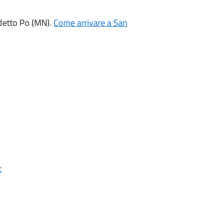
edetto Po (MN).
Come arrivare a San
t