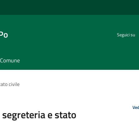
 Po
Seguici su
il Comune
ato civile
Ved
 segreteria e stato