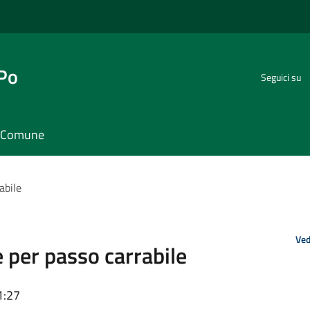
 Po
Seguici su
il Comune
abile
Ved
e per passo carrabile
1:27