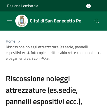
Salta al contenuto principale
Regione Lombardia
Città di San Benedetto Po
Home
>
Riscossione noleggi attrezzature (es.sedie, pannelli
espositivi ecc.), fotocopie, diritti, saldo rette con buoni, ecc.
e pagamenti vari con P.O.S.
Riscossione noleggi
attrezzature (es.sedie,
pannelli espositivi ecc.),