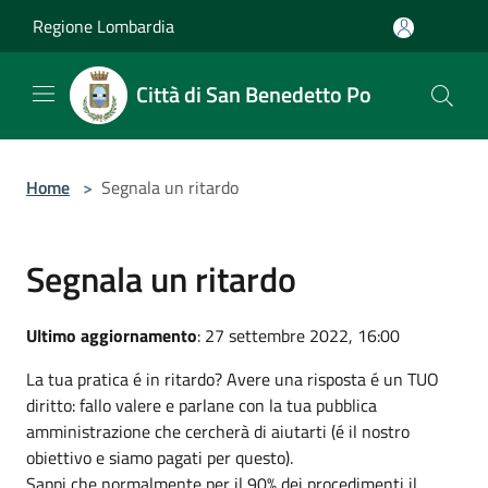
Salta al contenuto principale
Regione Lombardia
Città di San Benedetto Po
Home
>
Segnala un ritardo
Segnala un ritardo
Ultimo aggiornamento
: 27 settembre 2022, 16:00
La tua pratica é in ritardo? Avere una risposta é un TUO
diritto: fallo valere e parlane con la tua pubblica
amministrazione che cercherà di aiutarti (é il nostro
obiettivo e siamo pagati per questo).
Sappi che normalmente per il 90% dei procedimenti il