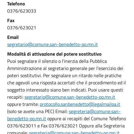
Telefono
0376/623033
Fax
0376/623021
Email
segretario@comune.san-benedetto-po.mn.it
Modalità di attivazione del potere sostitutivo
Puoi segnalare il silenzio o l'inerzia della Pubblica
Amministrazione al segretario generale per l'esercizio dei
poteri sostitutivi. Per segnalare un ritardo nelle pratiche
che agevoli una risposta accertati che il procedimento ed il
soggetto interessato siano ben indicati. Puoi usare questi
recapiti:
segretario@comune.san-benedetto-po.mn.it
oppure tramite:
protocollo.sanbenedetto@legalmailpa.it
(solo se avete una PEC) Email:
segreteria@comune.san-
benedetto-po.mn.it
oppure ai recapiti del Comune Telefono
0376/623011 e Fax 0376/623021 Oppure alla Segreteria
comunale:
segreteria@comune.san-benedetto-po.mn.it