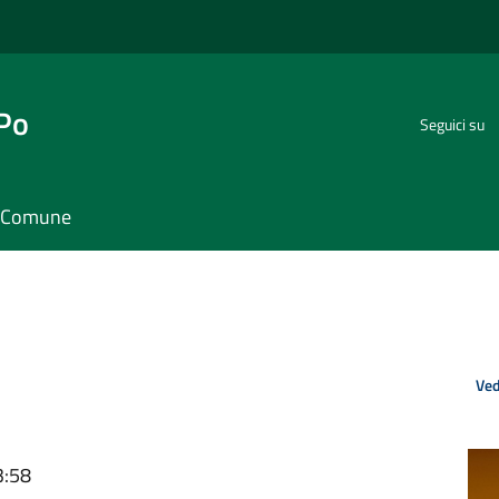
 Po
Seguici su
il Comune
Ved
3:58