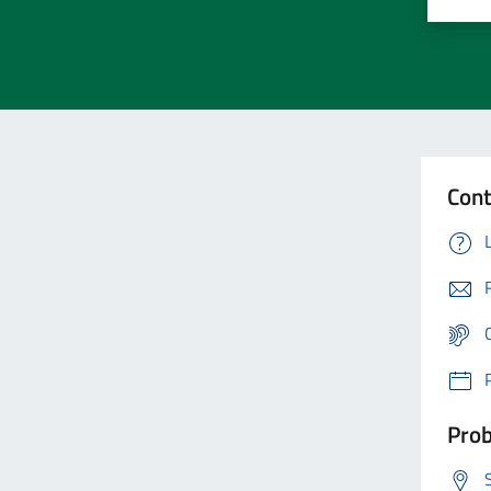
Cont
Prob