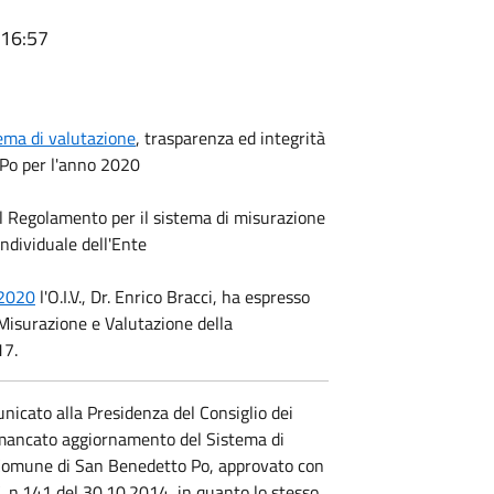
 16:57
ema di valutazione
, trasparenza ed integrità
 Po per l'anno 2020
l Regolamento per il sistema di misurazione
ndividuale dell'Ente
.2020
l'O.I.V., Dr. Enrico Bracci, ha espresso
 Misurazione e Valutazione della
17.
icato alla Presidenza del Consiglio dei
l mancato aggiornamento del Sistema di
 Comune di San Benedetto Po, approvato con
. n.141 del 30.10.2014, in quanto lo stesso