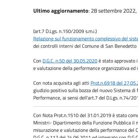
Ultimo aggiornamento
: 28 settembre 2022,
(art.7 D.Lgs. n.150/2009 s.m.i.)
Relazione sul funzionamento complessivo del sist
dei controlli interni del Comune di San Benedetto
Con
D.G.C. n.50 del 30.05.2020
è stato approvato i
e valutazione della performance organizzativa ed i
Con nota acquisita agli atti
Prot.n.6918 del 27.05
giudizio positivo sulla bozza del nuovo Sistema di
Performance, ai sensi dell'art.7 del D.Lgs. n.74/20
Con Nota Prot.n.1510 del 31.01.2019 è stato comun
Ministri- Dipartimento della Funzione Pubblica i
misurazione e valutazione della performance del
D.G.C. n.117 del 24.06.2011 ed integrato con D.G.C