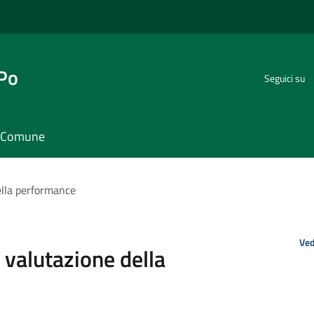
 Po
Seguici su
il Comune
ella performance
Ved
 valutazione della