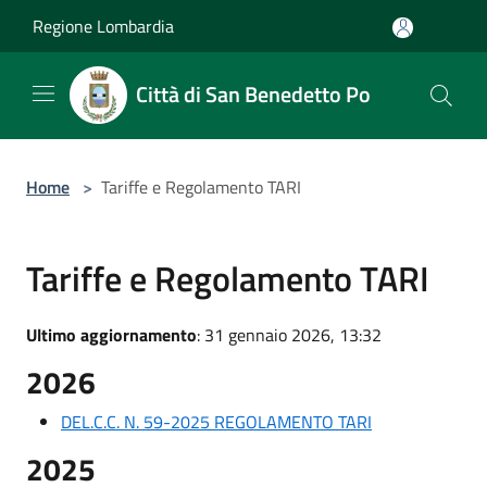
Salta al contenuto principale
Regione Lombardia
Città di San Benedetto Po
Home
>
Tariffe e Regolamento TARI
Tariffe e Regolamento TARI
Ultimo aggiornamento
: 31 gennaio 2026, 13:32
2026
DEL.C.C. N. 59-2025 REGOLAMENTO TARI
2025