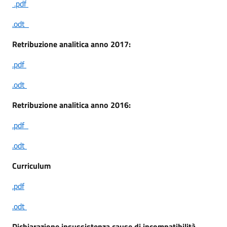
.pdf
.odt
Retribuzione analitica anno 2017:
.pdf
.odt
Retribuzione analitica anno 2016:
.pdf
.odt
Curriculum
.pdf
.odt
Dichiarazione insussistenza cause di incompatibilità