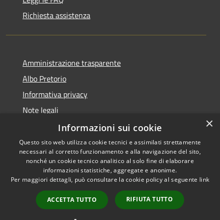
Richiesta assistenza
Amministrazione trasparente
Albo Pretorio
Informativa privacy
Note legali
×
Dichiarazione di accessibilità
Informazioni sui cookie
Questo sito web utilizza cookie tecnici e assimilati strettamente
necessari al corretto funzionamento e alla navigazione del sito,
nonché un cookie tecnico analitico al solo fine di elaborare
informazioni statistiche, aggregate e anonime.
RSS
Copyright © 2021 • Città
Per maggiori dettagli, può consultare la cookie policy al seguente
link
Accessibilità
di San Benedetto Po •
Privacy
Powered by
Municipium
•
RIFIUTA TUTTO
ACCETTA TUTTO
Cookie
Accesso redazione