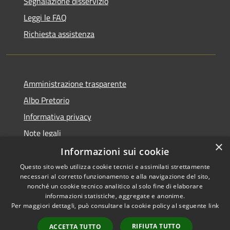
Segnalazione disservizio
Leggi le FAQ
Richiesta assistenza
Amministrazione trasparente
Albo Pretorio
Informativa privacy
Note legali
×
Dichiarazione di accessibilità
Informazioni sui cookie
Questo sito web utilizza cookie tecnici e assimilati strettamente
necessari al corretto funzionamento e alla navigazione del sito,
nonché un cookie tecnico analitico al solo fine di elaborare
informazioni statistiche, aggregate e anonime.
RSS
Copyright © 2021 • Città
Per maggiori dettagli, può consultare la cookie policy al seguente
link
Accessibilità
di San Benedetto Po •
Privacy
Powered by
Municipium
•
RIFIUTA TUTTO
ACCETTA TUTTO