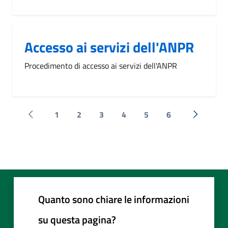
Accesso ai servizi dell'ANPR
Procedimento di accesso ai servizi dell'ANPR
1
2
3
4
5
6
Pagina precedente
Successi
Quanto sono chiare le informazioni
su questa pagina?