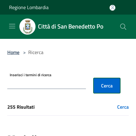
Salta al contenuto principale
Regione Lombardia
Città di San Benedetto Po
Home
>
Ricerca
Inserisci i termini di ricerca
Cerca
255 Risultati
Cerca
[results] Risultati