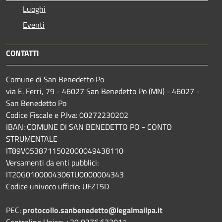
Luoghi
Eventi
CONTATTI
Comune di San Benedetto Po
via E. Ferri, 79 - 46027 San Benedetto Po (MN) - 46027 -
San Benedetto Po
Codice Fiscale e P.Iva: 00272230202
IBAN: COMUNE DI SAN BENEDETTO PO - CONTO
STRUMENTALE
IT89V0538711502000049438110
Versamenti da enti pubblici:
IT20G0100004306TU0000004343
Codice univoco ufficio: UFZT5D
PEC:
protocollo.sanbenedetto@legalmailpa.it
Centralino Unico: +39 0376.623011