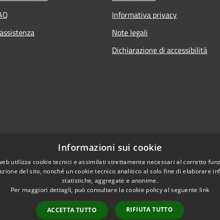
FAQ
Informativa privacy
 assistenza
Note legali
Dichiarazione di accessibilità
Informazioni sui cookie
web utilizza cookie tecnici e assimilati strettamente necessari al corretto fu
azione del sito, nonché un cookie tecnico analitico al solo fine di elaborare i
statistiche, aggregate e anonime.
Per maggiori dettagli, può consultare la cookie policy al seguente
link
Copyright © 2021 • Citt
l sito
RIFIUTA TUTTO
ACCETTA TUTTO