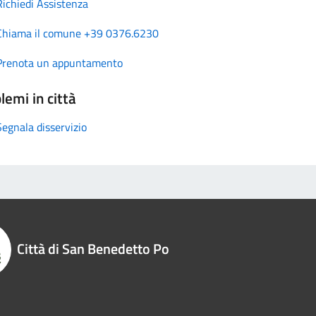
Richiedi Assistenza
Chiama il comune +39 0376.6230
Prenota un appuntamento
lemi in città
Segnala disservizio
Città di San Benedetto Po