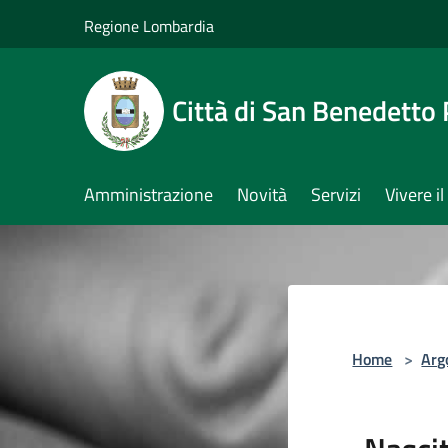
Salta al contenuto principale
Regione Lombardia
Città di San Benedetto
Amministrazione
Novità
Servizi
Vivere 
Home
>
Arg