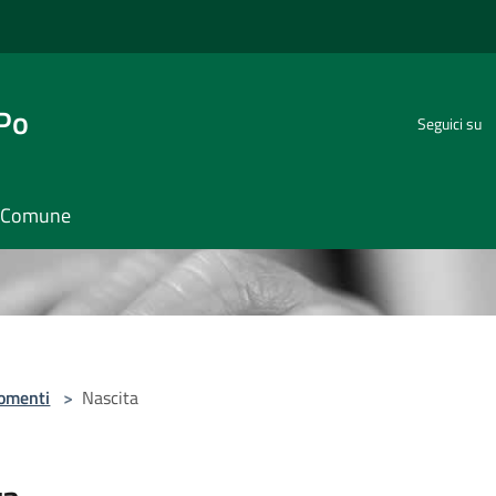
 Po
Seguici su
il Comune
omenti
>
Nascita