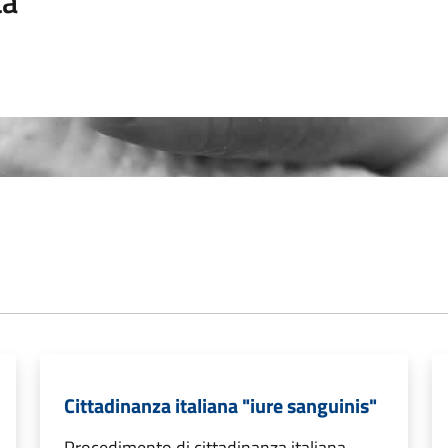
ta
Cittadinanza italiana "iure sanguinis"
Procedimento di cittadinanza italiana