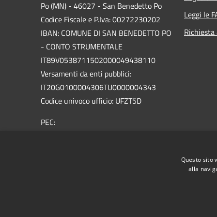
Po (MN) - 46027 - San Benedetto Po
Leggi le 
Codice Fiscale e P.Iva: 00272230202
Richiesta
IBAN: COMUNE DI SAN BENEDETTO PO
- CONTO STRUMENTALE
IT89V0538711502000049438110
Versamenti da enti pubblici:
IT20G0100004306TU0000004343
Codice univoco ufficio: UFZT5D
PEC:
protocollo.sanbenedetto@legalmailpa.it
Centralino Unico: +39 0376.623011
Questo sito 
alla navig
RSS
Accessibilità
Privacy
Cookie
Mappa de