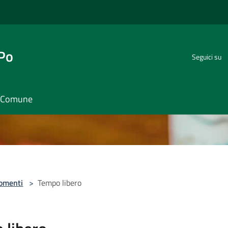
 Po
Seguici su
il Comune
omenti
>
Tempo libero