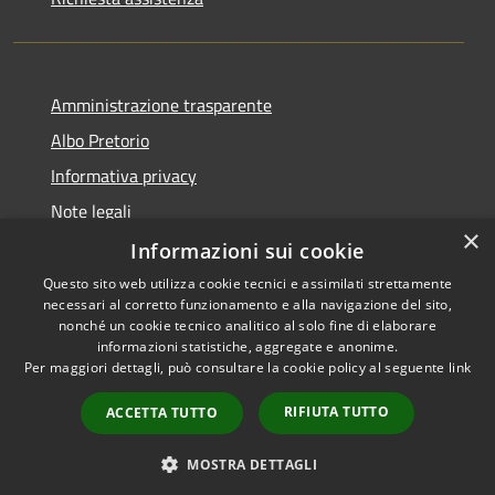
Amministrazione trasparente
Albo Pretorio
Informativa privacy
Note legali
×
Dichiarazione di accessibilità
Informazioni sui cookie
Questo sito web utilizza cookie tecnici e assimilati strettamente
necessari al corretto funzionamento e alla navigazione del sito,
nonché un cookie tecnico analitico al solo fine di elaborare
informazioni statistiche, aggregate e anonime.
RSS
Copyright © 2021 • Città
Per maggiori dettagli, può consultare la cookie policy al seguente
link
Accessibilità
di San Benedetto Po •
Privacy
Powered by
Municipium
•
RIFIUTA TUTTO
ACCETTA TUTTO
Cookie
Accesso redazione
Mappa del sito
MOSTRA DETTAGLI