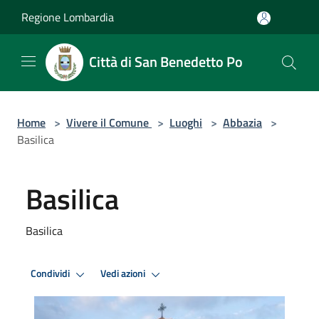
Salta al contenuto principale
Regione Lombardia
Città di San Benedetto Po
Home
>
Vivere il Comune
>
Luoghi
>
Abbazia
>
Basilica
Basilica
Basilica
Condividi
Vedi azioni