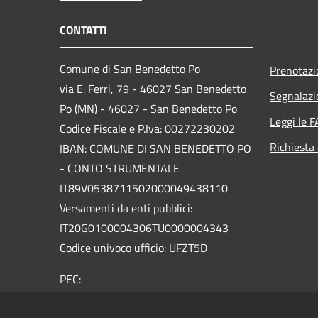
CONTATTI
Comune di San Benedetto Po
Prenotaz
via E. Ferri, 79 - 46027 San Benedetto
Segnalazi
Po (MN) - 46027 - San Benedetto Po
Leggi le 
Codice Fiscale e P.Iva: 00272230202
Richiesta
IBAN: COMUNE DI SAN BENEDETTO PO
- CONTO STRUMENTALE
IT89V0538711502000049438110
Versamenti da enti pubblici:
IT20G0100004306TU0000004343
Codice univoco ufficio: UFZT5D
PEC:
protocollo.sanbenedetto@legalmailpa.it