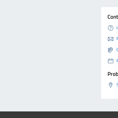
Cont
Prob