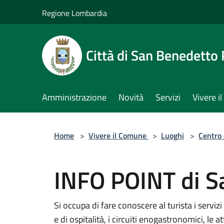
Salta al contenuto principale
Regione Lombardia
Città di San Benedetto
Amministrazione
Novità
Servizi
Vivere 
Home
>
Vivere il Comune
>
Luoghi
>
Centro 
INFO POINT di S
Si occupa di fare conoscere al turista i servizi tu
e di ospitalità, i circuiti enogastronomici, le att