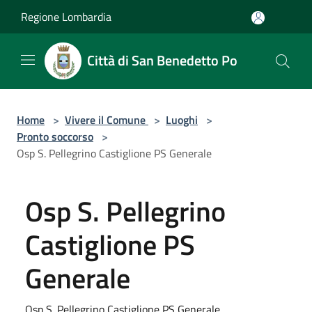
Salta al contenuto principale
Regione Lombardia
Città di San Benedetto Po
Home
>
Vivere il Comune
>
Luoghi
>
Pronto soccorso
>
Osp S. Pellegrino Castiglione PS Generale
Osp S. Pellegrino
Castiglione PS
Generale
Osp S. Pellegrino Castiglione PS Generale