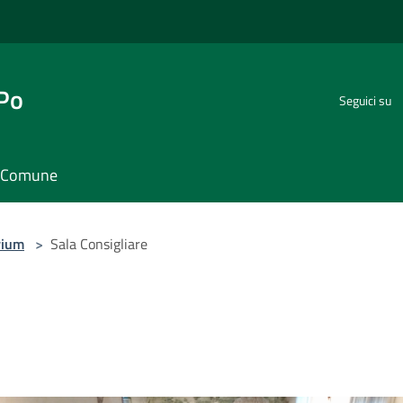
 Po
Seguici su
il Comune
rium
>
Sala Consigliare