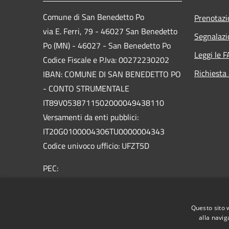
Comune di San Benedetto Po
Prenotaz
via E. Ferri, 79 - 46027 San Benedetto
Segnalazi
Po (MN) - 46027 - San Benedetto Po
Leggi le 
Codice Fiscale e P.Iva: 00272230202
Richiesta
IBAN: COMUNE DI SAN BENEDETTO PO
- CONTO STRUMENTALE
IT89V0538711502000049438110
Versamenti da enti pubblici:
IT20G0100004306TU0000004343
Codice univoco ufficio: UFZT5D
PEC:
protocollo.sanbenedetto@legalmailpa.it
Centralino Unico: +39 0376.623011
Questo sito 
alla navig