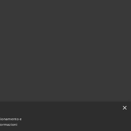
×
nzionamento e
nformazioni