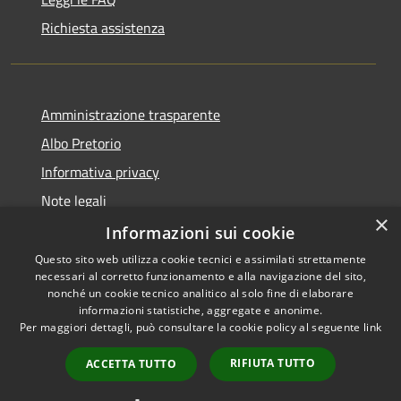
Richiesta assistenza
Amministrazione trasparente
Albo Pretorio
Informativa privacy
Note legali
×
Dichiarazione di accessibilità
Informazioni sui cookie
Questo sito web utilizza cookie tecnici e assimilati strettamente
necessari al corretto funzionamento e alla navigazione del sito,
nonché un cookie tecnico analitico al solo fine di elaborare
informazioni statistiche, aggregate e anonime.
RSS
Copyright © 2021 • Città
Per maggiori dettagli, può consultare la cookie policy al seguente
link
Accessibilità
di San Benedetto Po •
Privacy
Powered by
Municipium
•
RIFIUTA TUTTO
ACCETTA TUTTO
Cookie
Accesso redazione