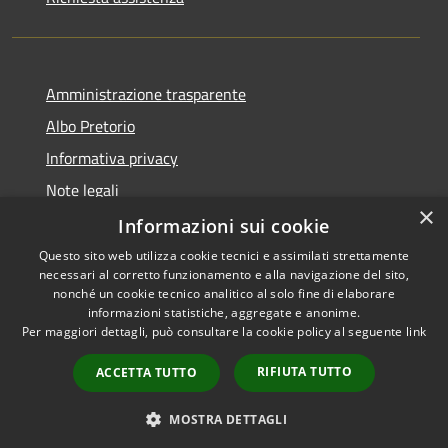
Amministrazione trasparente
Albo Pretorio
Informativa privacy
Note legali
×
Dichiarazione di accessibilità
Informazioni sui cookie
Questo sito web utilizza cookie tecnici e assimilati strettamente
necessari al corretto funzionamento e alla navigazione del sito,
nonché un cookie tecnico analitico al solo fine di elaborare
informazioni statistiche, aggregate e anonime.
RSS
Copyright © 2021 • Città
Per maggiori dettagli, può consultare la cookie policy al seguente
link
Accessibilità
di San Benedetto Po •
Privacy
Powered by
Municipium
•
RIFIUTA TUTTO
ACCETTA TUTTO
Cookie
Accesso redazione
Mappa del sito
MOSTRA DETTAGLI