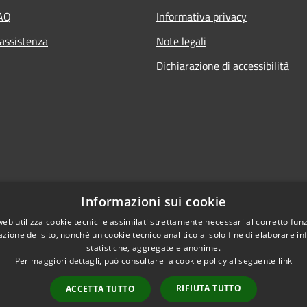
FAQ
Informativa privacy
 assistenza
Note legali
Dichiarazione di accessibilità
Informazioni sui cookie
web utilizza cookie tecnici e assimilati strettamente necessari al corretto fu
azione del sito, nonché un cookie tecnico analitico al solo fine di elaborare i
statistiche, aggregate e anonime.
Per maggiori dettagli, può consultare la cookie policy al seguente
link
Copyright © 2021 • Citt
l sito
RIFIUTA TUTTO
ACCETTA TUTTO