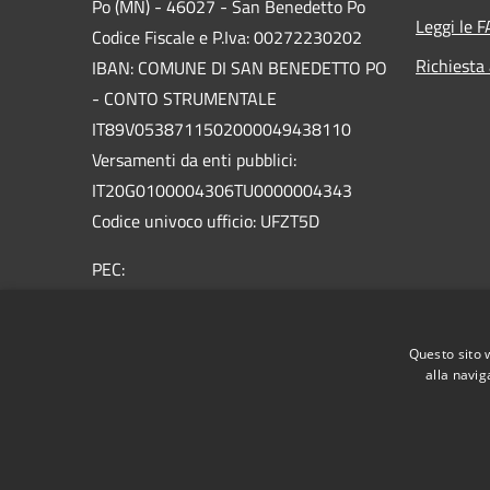
Po (MN) - 46027 - San Benedetto Po
Leggi le 
Codice Fiscale e P.Iva: 00272230202
Richiesta
IBAN: COMUNE DI SAN BENEDETTO PO
- CONTO STRUMENTALE
IT89V0538711502000049438110
Versamenti da enti pubblici:
IT20G0100004306TU0000004343
Codice univoco ufficio: UFZT5D
PEC:
protocollo.sanbenedetto@legalmailpa.it
Centralino Unico: +39 0376.623011
Questo sito 
alla navig
RSS
Accessibilità
Privacy
Cookie
Mappa de