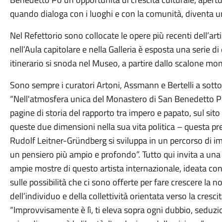
quando dialoga con i luoghi e con la comunità, diventa u
Nel Refettorio sono collocate le opere più recenti dell’art
nell’Aula capitolare e nella Galleria è esposta una serie d
itinerario si snoda nel Museo, a partire dallo scalone m
Sono sempre i curatori Artoni, Assmann e Bertelli a sott
“Nell'atmosfera unica del Monastero di San Benedetto Po 
pagine di storia del rapporto tra impero e papato, sul sit
queste due dimensioni nella sua vita politica – questa pr
Rudolf Leitner-Gründberg si sviluppa in un percorso di imp
un pensiero più ampio e profondo”. Tutto qui invita a una 
ampie mostre di questo artista internazionale, ideata con 
sulle possibilità che ci sono offerte per fare crescere la no
dell’individuo e della collettività orientata verso la cresci
“Improvvisamente è lì, ti eleva sopra ogni dubbio, seduzi