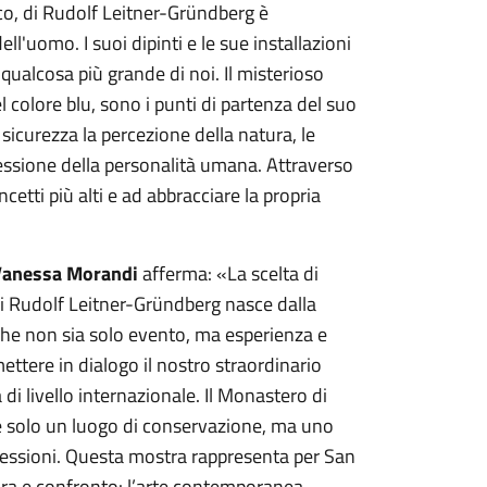
tico, di Rudolf Leitner-Gründberg è
l'uomo. I suoi dipinti e le sue installazioni
ualcosa più grande di noi. Il misterioso
l colore blu, sono i punti di partenza del suo
sicurezza la percezione della natura, le
spressione della personalità umana. Attraverso
ncetti più alti e ad abbracciare la propria
Vanessa Morandi
afferma: «La scelta di
i Rudolf Leitner-Gründberg nasce dalla
 che non sia solo evento, ma esperienza e
ttere in dialogo il nostro straordinario
di livello internazionale. Il Monastero di
n è solo un luogo di conservazione, ma uno
flessioni. Questa mostra rappresenta per San
ura e confronto: l’arte contemporanea,