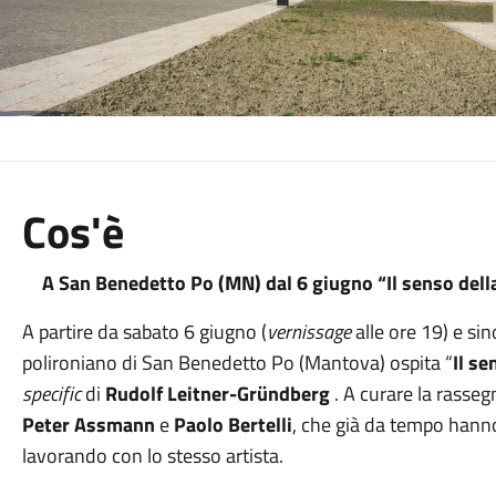
Cos'è
A San Benedetto Po (MN) dal 6 giugno “Il senso del
A partire da sabato 6 giugno (
vernissage
alle ore 19) e s
polironiano di San Benedetto Po (Mantova) ospita “
Il se
specific
di
Rudolf Leitner-Gründberg
. A curare la rasseg
Peter Assmann
e
Paolo Bertelli
, che già da tempo hann
lavorando con lo stesso artista.