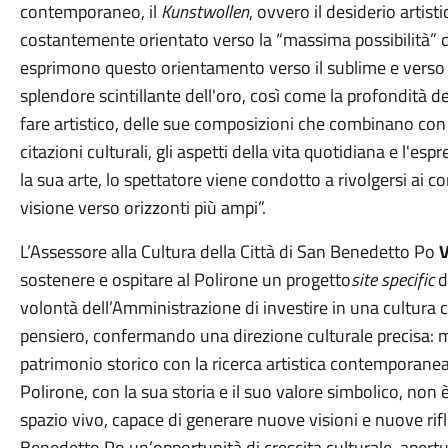
contemporaneo, il
Kunstwollen
, ovvero il desiderio artis
costantemente orientato verso la “massima possibilità” del
esprimono questo orientamento verso il sublime e verso q
splendore scintillante dell'oro, così come la profondità de
fare artistico, delle sue composizioni che combinano con 
citazioni culturali, gli aspetti della vita quotidiana e l'e
la sua arte, lo spettatore viene condotto a rivolgersi ai co
visione verso orizzonti più ampi”.
L’Assessore alla Cultura della Città di San Benedetto Po
sostenere e ospitare al Polirone un progetto
site specific
d
volontà dell’Amministrazione di investire in una cultura
pensiero, confermando una direzione culturale precisa: me
patrimonio storico con la ricerca artistica contemporanea 
Polirone, con la sua storia e il suo valore simbolico, no
spazio vivo, capace di generare nuove visioni e nuove ri
Benedetto Po un’opportunità di crescita culturale, apert