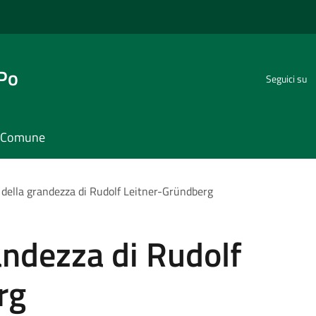
 Po
Seguici su
il Comune
o della grandezza di Rudolf Leitner-Gründberg
randezza di Rudolf
rg