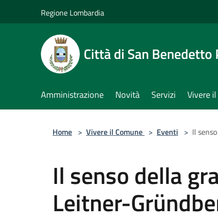
Salta al contenuto principale
Regione Lombardia
Città di San Benedetto
Amministrazione
Novità
Servizi
Vivere 
Home
>
Vivere il Comune
>
Eventi
>
Il sens
Il senso della g
Leitner-Gründbe