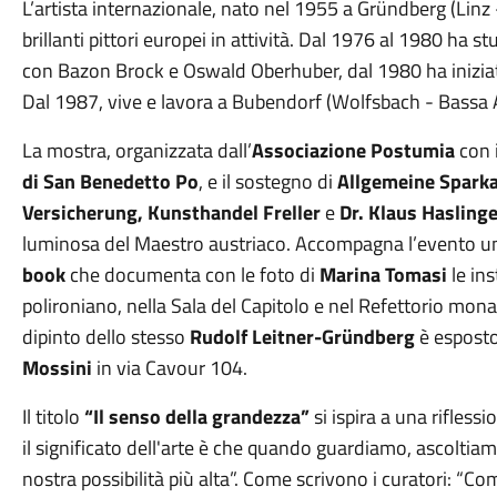
L’artista internazionale, nato nel 1955 a Gründberg (Linz -
brillanti pittori europei in attività. Dal 1976 al 1980 ha st
con Bazon Brock e Oswald Oberhuber, dal 1980 ha iniziato 
Dal 1987, vive e lavora a Bubendorf (Wolfsbach - Bassa A
La mostra, organizzata dall’
Associazione Postumia
con i
di San Benedetto Po
, e il sostegno di
Allgemeine Sparka
Versicherung, Kunsthandel Freller
e
Dr. Klaus Hasling
luminosa del Maestro austriaco. Accompagna l’evento un
book
che documenta con le foto di
Marina Tomasi
le in
polironiano, nella Sala del Capitolo e nel Refettorio mon
dipinto dello stesso
Rudolf Leitner-Gründberg
è esposto
Mossini
in via Cavour 104.
Il titolo
“Il senso della grandezza”
si ispira a una riflessi
il significato dell'arte è che quando guardiamo, ascoltiam
nostra possibilità più alta”. Come scrivono i curatori: “Co