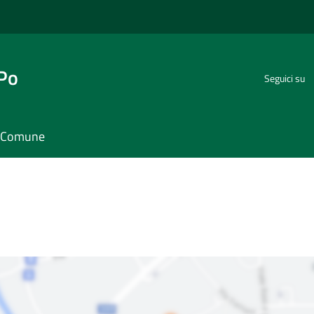
 Po
Seguici su
il Comune