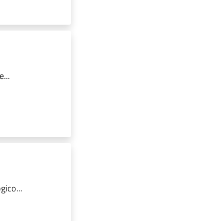
...
ico...